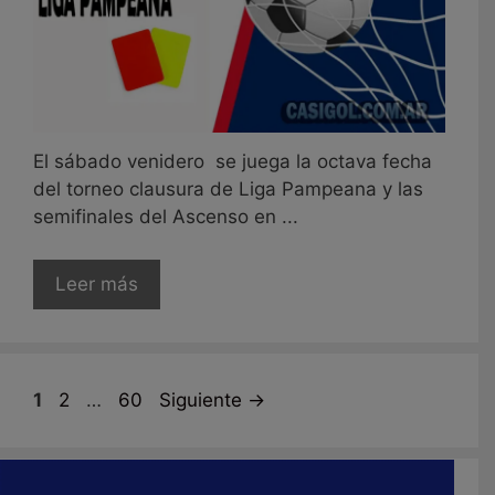
El sábado venidero se juega la octava fecha
del torneo clausura de Liga Pampeana y las
semifinales del Ascenso en ...
Leer más
Página
Página
Página
1
2
…
60
Siguiente
→