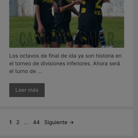
Los octavos de final de ida ya son historia en
el torneo de divisiones inferiores. Ahora será
el turno de ...
Leer más
Página
Página
Página
1
2
…
44
Siguiente
→