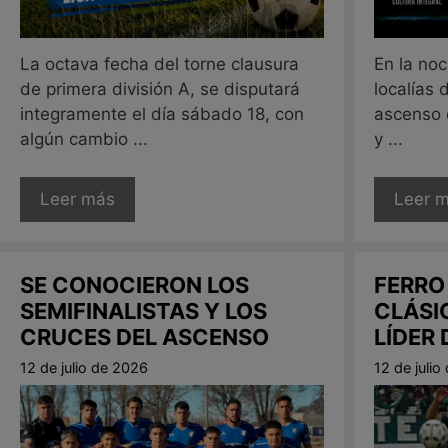
La octava fecha del torne clausura
En la no
de primera división A, se disputará
localías 
integramente el día sábado 18, con
ascenso 
algún cambio ...
y ...
Leer más
Leer 
SE CONOCIERON LOS
FERRO
SEMIFINALISTAS Y LOS
CLÁSI
CRUCES DEL ASCENSO
LÍDER
12 de julio de 2026
12 de juli