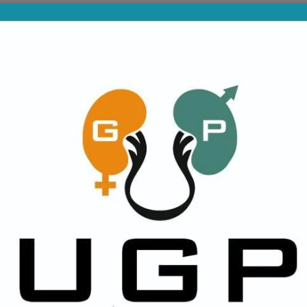
PROVINCIALES
DIVISIONES INFERIORES
NA
ONES DEL TRIBUNAL
DANIEL "CHICH
CIPLINAS DE LIGA
URTIAGA SERÁ 
EANA
REEMPLAZANT
ALMADA EN FE
o de 2026
ALVEAR
22 de julio de 2026