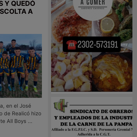
S Y QUEDÓ
SCOLTA A
a, en el José
o de Realicó hizo
e All Boys ...