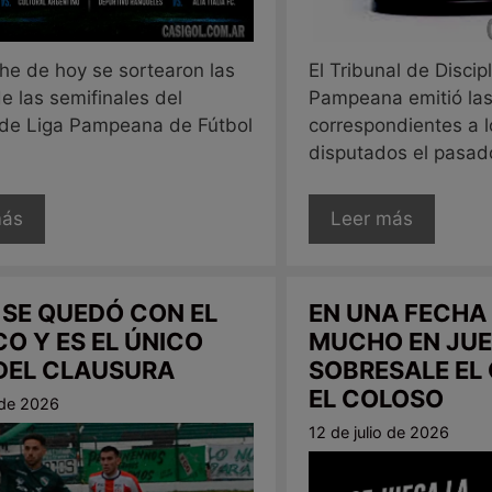
che de hoy se sortearon las
El Tribunal de Discip
de las semifinales del
Pampeana emitió las
de Liga Pampeana de Fútbol
correspondientes a l
disputados el pasado 
más
Leer más
 SE QUEDÓ CON EL
EN UNA FECHA
CO Y ES EL ÚNICO
MUCHO EN JUE
 DEL CLAUSURA
SOBRESALE EL
EL COLOSO
o de 2026
12 de julio de 2026