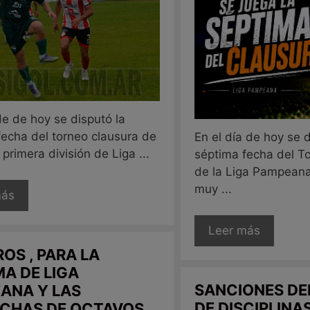
de de hoy se disputó la
fecha del torneo clausura de
En el día de hoy se d
 primera división de Liga ...
séptima fecha del T
de la Liga Pampeana
muy ...
más
Leer más
OS , PARA LA
MA DE LIGA
SANCIONES DE
ANA Y LAS
DE DISCIPLINAS
CHAS DE OCTAVOS