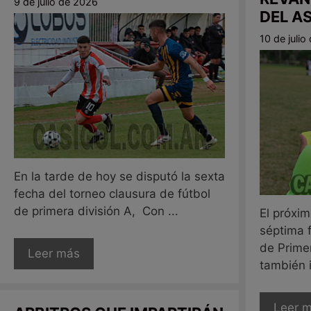
9 de julio de 2026
DEL A
10 de juli
En la tarde de hoy se disputó la sexta
fecha del torneo clausura de fútbol
de primera división A, Con ...
El próxi
séptima 
de Primer
Leer más
también in
Leer 