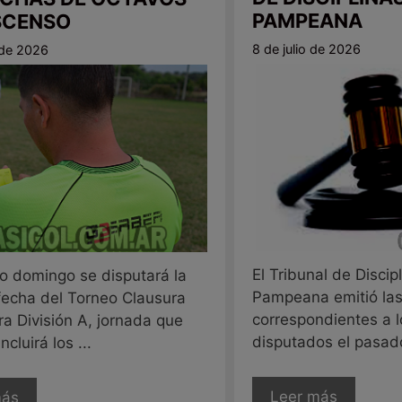
PAMPEANA
SCENSO
8 de julio de 2026
o de 2026
El Tribunal de Discip
mo domingo se disputará la
Pampeana emitió las
fecha del Torneo Clausura
correspondientes a l
a División A, jornada que
disputados el pasado 
cluirá los ...
Leer más
más