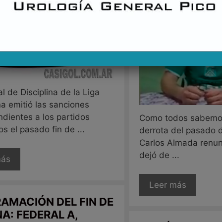
al de Disciplina de la Liga
 emitió las sanciones
ndientes a los partidos
Como todos sabemos
s el pasado fin de ...
derrota del pasado 
Carlos Almada renun
dejó de ...
más
Leer más
AMACIÓN DEL FIN DE
A: FEDERAL A,