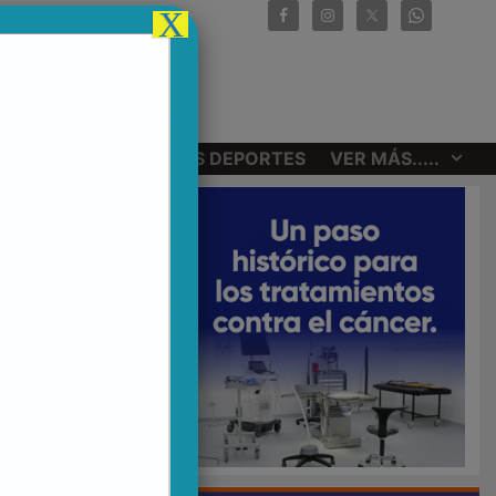
X
CIONALES
OTROS DEPORTES
VER MÁS.....
ILO"
EL
E DE
RRO DE