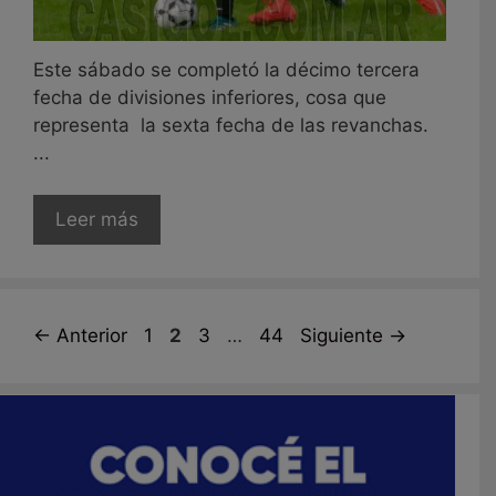
Este sábado se completó la décimo tercera
fecha de divisiones inferiores, cosa que
representa la sexta fecha de las revanchas.
...
Leer más
Página
Página
Página
Página
←
Anterior
1
2
3
…
44
Siguiente
→