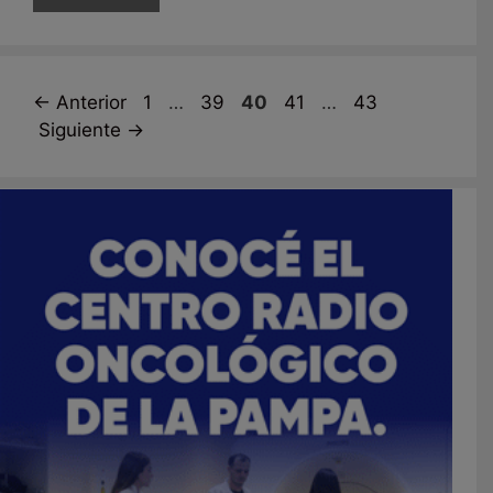
Página
Página
Página
Página
Página
←
Anterior
1
…
39
40
41
…
43
Siguiente
→