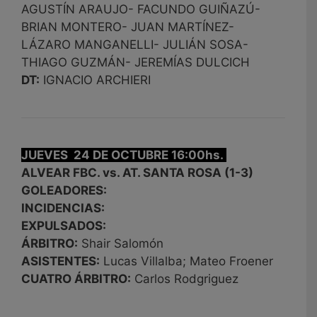
AGUSTÍN ARAUJO- FACUNDO GUIÑAZÚ-
BRIAN MONTERO- JUAN MARTÍNEZ-
LÁZARO MANGANELLI- JULIÁN SOSA-
THIAGO GUZMÁN- JEREMÍAS DULCICH
DT:
IGNACIO ARCHIERI
JUEVES 24 DE OCTUBRE 16:00hs.
ALVEAR FBC. vs. AT. SANTA ROSA (1-3)
GOLEADORES:
INCIDENCIAS:
EXPULSADOS:
ÁRBITRO:
Shair Salomón
ASISTENTES:
Lucas Villalba; Mateo Froener
CUATRO ÁRBITRO:
Carlos Rodgriguez