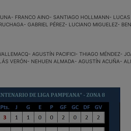
LUNA- FRANCO AINO- SANTIAGO HOLLMANN- LUCAS
RUCHAGA- GABRIEL PÉREZ- LUCIANO MIGUELEZ- BE
ALLEMACQ- AGUSTÍN PACIFICI- THIAGO MÉNDEZ- J
OLÁS VERÓN- NEHUEN ALMADA- AGUSTÍN ACUÑA- A