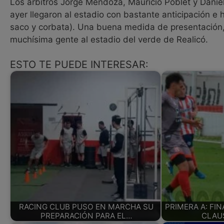
Los árbitros Jorge Mendoza, Mauricio Poblet y Daniel M
ayer llegaron al estadio con bastante anticipación e 
saco y corbata). Una buena medida de presentación, l
muchísima gente al estadio del verde de Realicó.
ESTO TE PUEDE INTERESAR:
RACING CLUB PUSO EN MARCHA SU
PRIMERA A: FIN
PREPARACIÓN PARA EL…
CLAU