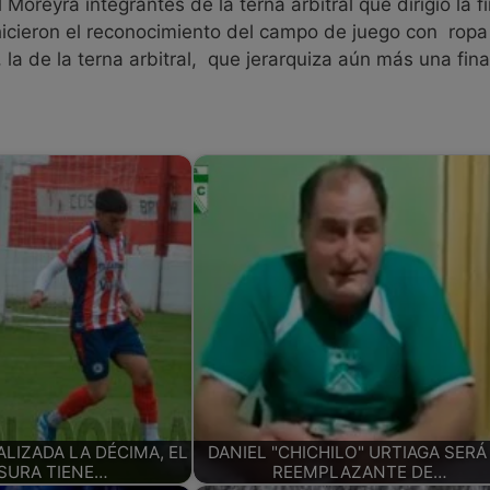
oreyra integrantes de la terna arbitral que dirigió la fi
hicieron el reconocimiento del campo de juego con ropa d
a de la terna arbitral, que jerarquiza aún más una final
ALIZADA LA DÉCIMA, EL
DANIEL "CHICHILO" URTIAGA SERÁ
SURA TIENE…
REEMPLAZANTE DE…