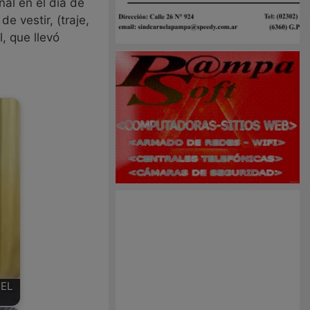
nal en el día de
e vestir, (traje,
, que llevó
 EL