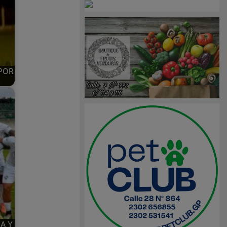
POR
A Y