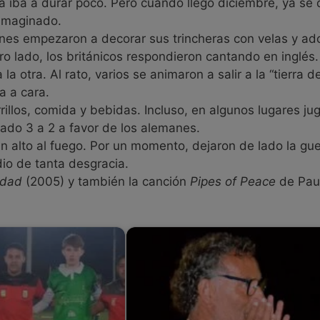
a iba a durar poco. Pero cuando llegó diciembre, ya se 
 imaginado.
nes empezaron a decorar sus trincheras con velas y ado
o lado, los británicos respondieron cantando en inglés.
otra. Al rato, varios se animaron a salir a la “tierra de
a a cara.
illos, comida y bebidas. Incluso, en algunos lugares ju
nado 3 a 2 a favor de los alemanes.
alto al fuego. Por un momento, dejaron de lado la gue
io de tanta desgracia.
idad
(2005) y también la canción
Pipes of Peace
de Pau