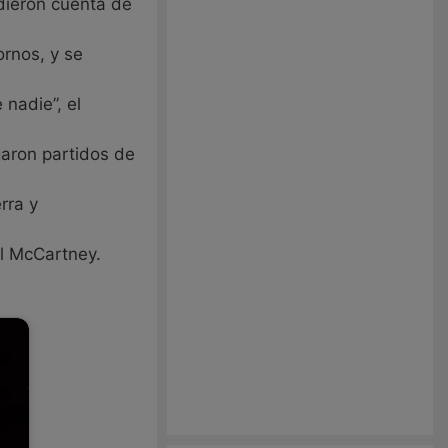
dieron cuenta de
rnos, y se
 nadie”, el
garon partidos de
rra y
l McCartney.