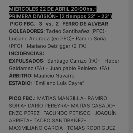
MIÉRCOLES 22 DE ABRIL 20:00hs.-
PRIMERA DIVISIÓN- (2 tiempos 22' - 23' )
PICO FBC. 3 vs. 2 FERRO DE ALVEAR
GOLEADORES:
Tadeo Santibañez (PFC)-
Luciano Andrada (ec PFC)- Ramiro Soria
(PFC) Mariano Debligger (2-FA)
INCIDENCIAS:
EXPULSADOS:
Santiago Carrizo (FA)- Heber
Galdamez (FA) - Juan pablo Reiniero (FA)
ÁRBITRO:
Mauricio Navarro
ESTADIO:
"Emiliano Luis Cayre"
PICO FBC.:
MATÍAS MANSILLA- RAMIRO
SORIA- DARÍO PEREYRA- MATÍAS CASADO-
ENZO PÉREZ- FACUNDO PETISCO- JOAQUÍN
ARRIETA- TADEO SANTIBAÑEZ-
MAXIMILIANO GARCÍA- TOMÁS RODRIGUEZ