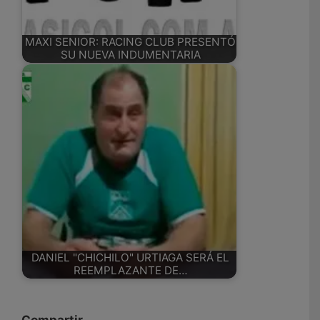
MAXI SENIOR: RACING CLUB PRESENTÓ
SU NUEVA INDUMENTARIA
DANIEL "CHICHILO" URTIAGA SERÁ EL
REEMPLAZANTE DE…
Compartir