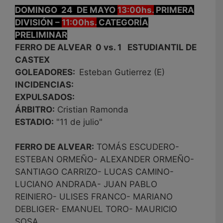
DOMINGO 24 DE MAYO
13:00hs.
PRIMERA
DIVISIÓN –
11:00hs.
CATEGORÍA
PRELIMINAR
FERRO DE ALVEAR 0 vs. 1 ESTUDIANTIL DE
CASTEX
GOLEADORES:
Esteban Gutierrez (E)
INCIDENCIAS:
EXPULSADOS:
ÁRBITRO:
Cristian Ramonda
ESTADIO:
"11 de julio"
FERRO DE ALVEAR:
TOMÁS ESCUDERO-
ESTEBAN ORMEÑO- ALEXANDER ORMEÑO-
SANTIAGO CARRIZO- LUCAS CAMINO-
LUCIANO ANDRADA- JUAN PABLO
REINIERO- ULISES FRANCO- MARIANO
DEBLIGER- EMANUEL TORO- MAURICIO
SOSA