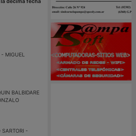
a la décima fecha
 - MIGUEL
QUIN BALBIDARE
GONZALO
 SARTORI -