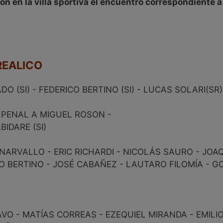
on en la villa sportiva el encuentro correspondiente 
REALICO
O (SI) - FEDERICO BERTINO (SI) - LUCAS SOLARI(SR)
PENAL A MIGUEL ROSON -
IDARE (SI)
ARVALLO - ERIC RICHARDI - NICOLÁS SAURO - JOA
O BERTINO - JOSÉ CABAÑEZ - LAUTARO FILOMÍA - 
 - MATÍAS CORREAS - EZEQUIEL MIRANDA - EMILIO