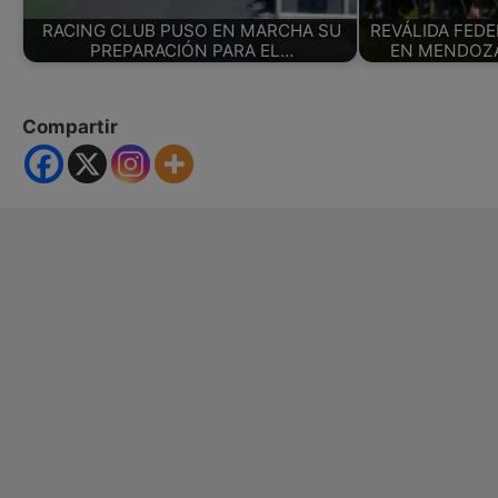
RACING CLUB PUSO EN MARCHA SU
REVÁLIDA FED
PREPARACIÓN PARA EL…
EN MENDOZA
Compartir