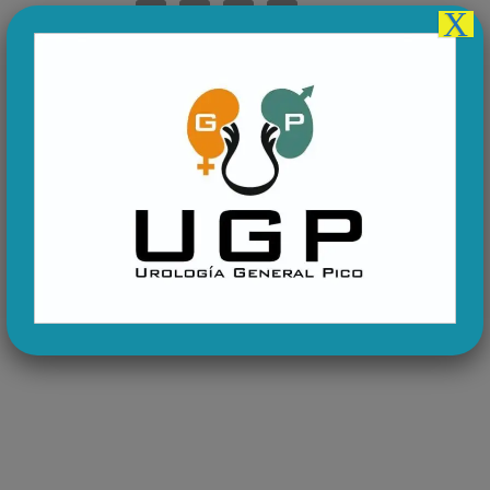
Saltar
X
al
contenido