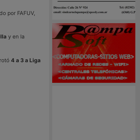
ado por FAFUV,
lla
y en la
rrotó
4 a 3 a Liga