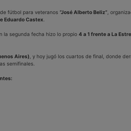
 de fútbol para veteranos
“José Alberto Beliz”
, organiz
de Eduardo Castex
.
en la segunda fecha hizo lo propio
4 a 1 frente a La Estre
uenos Aires)
, y hoy jugó los cuartos de final, donde de
las semifinales.
entes: