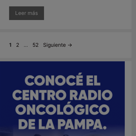
Leer más
Página
Página
Página
1
2
…
52
Siguiente
→