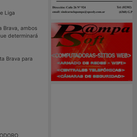
de Liga
sta Brava, ambos
 que determinará
sta Brava para
EODORO